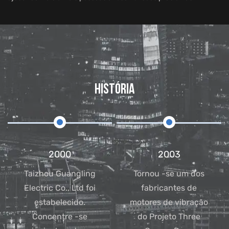
HISTÓRIA
2000
2003
Taizhou Guangling
Tornou -se um dos
Electric Co., Ltd foi
fabricantes de
estabelecido.
motores de vibração
Concentre -se
do Projeto Three