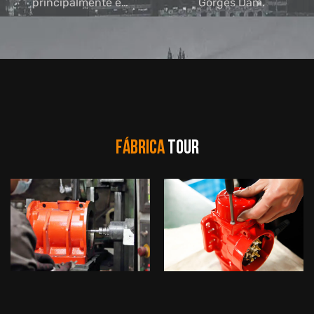
principalmente em
Gorges Dam.
vibradores de
concreto,
suprimento para a
China e o Sudeste
Asiático Mercado.
FÁBRICA
TOUR