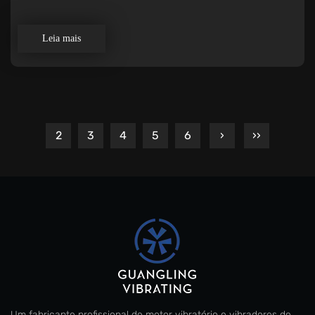
Leia mais
2
3
4
5
6
›
››
Um fabricante profissional de motor vibratório e vibradores de