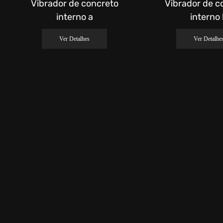
Vibrador de concreto
Vibrador de c
interno a
interno
Ver Detalhes
Ver Detalhe