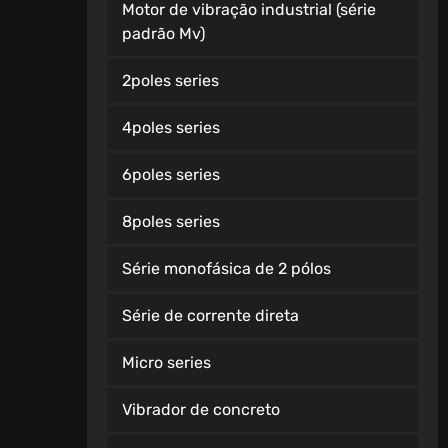
Motor de vibração industrial (série
padrão Mv)
2poles series
4poles series
6poles series
8poles series
Série monofásica de 2 pólos
Série de corrente direta
Micro series
Vibrador de concreto