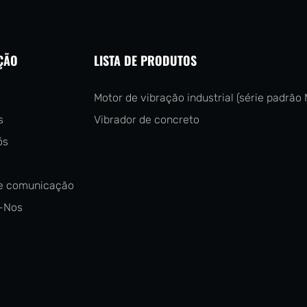
ÇÃO
LISTA DE PRODUTOS
Motor de vibração industrial (série padrão 
s
Vibrador de concreto
ós
e comunicação
-Nos