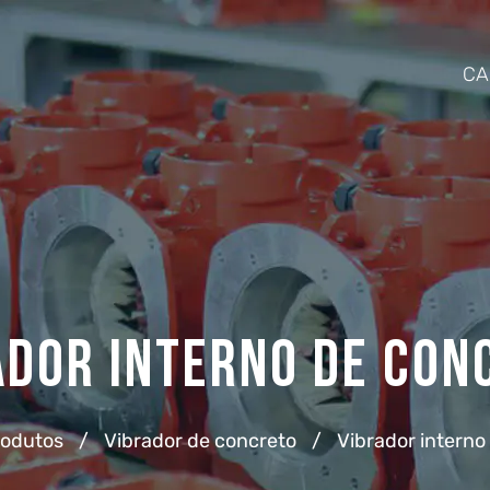
CA
ador interno de con
rodutos
/
Vibrador de concreto
/
Vibrador interno