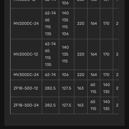
106
62-74
140
65
135
MV200DC-24
220
164
170
25
9
115
115
135
106
62-74
140
65
MV200DC-12
135
220
164
170
25
9
115
115
135
MV300DC-24
62-74
106
220
164
170
25
9
60
140
ZF18-50D-12
282.5
127.5
163
27
1
115
135
60
140
ZF18-50D-24
282.5
127.5
163
27
1
115
135