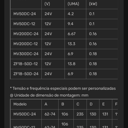
(V)
(UMA)
(kW)
MV50DC-24
24V
4.2
0.1
MV50DC-12
12V
9.4
0.1
MV200DC-24
24V
6.67
0.16
MV200DC-12
12V
13.3
0.16
MV300DC-24
24V
6.9
0.18
ZF18-50D-12
12V
13.8
0.18
ZF18-50D-24
24V
6.9
0.18
* Tensão e frequência especiais podem ser personalizadas
@ Unidade de dimensão de montagem: mm
Modelo
A
B
C
D
E
F
MV50DC-24
62-74
106
235
130
131
11
9
106
MV50DC-12
62-74
235
130
131
11
9